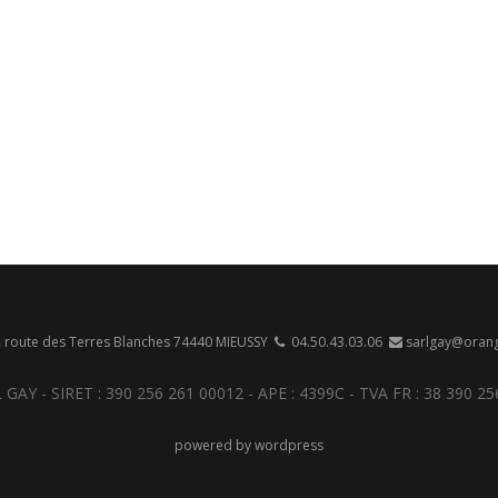
 route des Terres Blanches 74440 MIEUSSY
04.50.43.03.06
sarlgay@orang
 GAY - SIRET : 390 256 261 00012 - APE : 4399C - TVA FR : 38 390 25
powered by wordpress